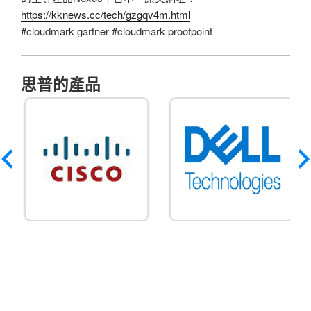
https://kknews.cc/tech/gzgqv4m.html
#cloudmark gartner #cloudmark proofpoint
思普的產品