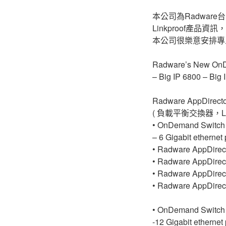
本公司為Radware台灣
Linkproof產品資訊
本公司很樂意安排專人到府R
Radware’s New OnDe
– Big IP 6800 – Big 
Radware AppDirecto
( 負載平衡交換器，L4 S
• OnDemand Switch
– 6 Gigabit ethernet 
• Radware AppDirec
• Radware AppDirec
• Radware AppDirec
• Radware AppDirec
• OnDemand Switch
-12 Gigabit ethernet 