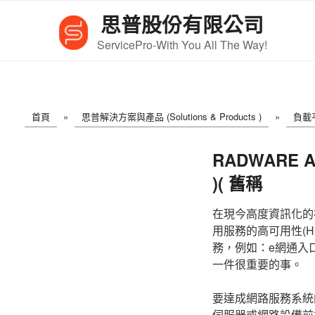
跳
思普股份有限公司
至
內
ServicePro-With You All The Way!
容
首頁
»
思普解決方案與產品 (Solutions & Products )
»
負載平
RADWARE AP
)( 舊稱
在現今高度資訊化的
用服務的高可用性(Hi
務，例如：e網通入口
一件很重要的事。
要達成網路服務系統的高可用
伺服器或網路設備前加