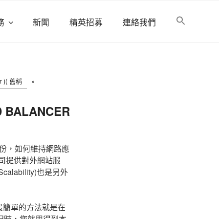
務
新聞
精英招募
連絡我們
er )( 舊稱
»
D BALANCER
份，如何維持網路應
果公司提供對外網站服
bility)也是另外
ty)，最簡單的方法就是在
列狀況時，您就用得到本