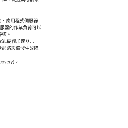
r)、應用程式伺服器
這兩些伺服器的作業負荷可以
停頓。
SL硬體加速器…
台網路設備發生故障
overy)。