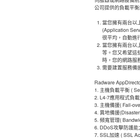
公司提供的負載平衡
當您擁有兩台以上
(Applicati
很平均，自動進
當您擁有兩台以
等。您又希望這
時，您的網路服
需要建置服務備援系統，
Radware AppDi
1. 主機負載平衡 ( Serv
2. L4-7應用程式負載平衡(L
3. 主機備援( Fail-over或
4. 異地備援(Disaster 
5. 頻寬管理( Bandwid
6. DDoS攻擊防護能力(D
7. SSL加速 ( SSL Acc