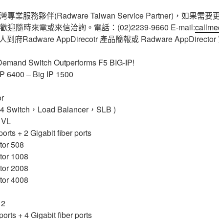
專業服務夥伴(Radware Taiwan Service Partner)，如果需要
，歡迎隨時來電或來信洽詢。電話：(02)2239-9660 E-mail:
callme
adware AppDirecotr 產品簡報或 Radware AppDirect
mand Switch Outperforms F5 BIG-IP!
IP 6400 – Big IP 1500
r
witch，Load Balancer，SLB )
 VL
ports + 2 Gigabit fiber ports
tor 508
tor 1008
tor 2008
tor 4008
 2
ports + 4 Gigabit fiber ports