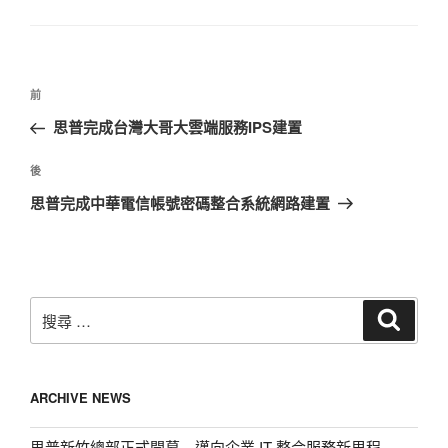
類
文
上
前
章
一
思普完成台灣大哥大雲端服務IPS建置
導
篇
覽
文
下
後
章
篇
思普完成中華電信帳號密碼整合系統網路建置
文
章
搜
搜
尋
尋：
ARCHIVE NEWS
思普新竹總部正式開幕 邁向企業 IT 整合服務新里程