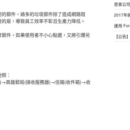
思普公司
封的郵件，過多的垃圾郵件除了造成網路阻
2017年
要的是，導致員工效率不彰且生產力降低。
運用 For
常郵件，如果使用者不小心點選，又將引爆另
【公告】
對照：
)→高雄郵局(接收服務器)→信箱(收件箱)→收