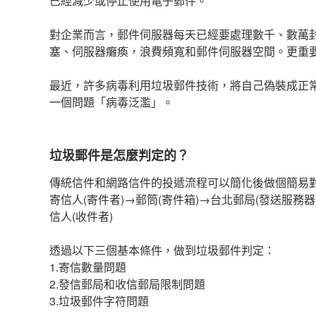
已經減少或停止使用電子郵件。
對企業而言，郵件伺服器每天已經要處理數千、數萬
塞、伺服器癱瘓，浪費頻寬和郵件伺服器空間。更重
最近，許多病毒利用垃圾郵件技術，將自己偽裝成正
一個問題「病毒泛濫」。
垃圾郵件是怎麼判定的？
傳統信件和網路信件的投遞流程可以簡化後做個簡易
寄信人(寄件者)→郵筒(寄件箱)→台北郵局(發送服務器
信人(收件者)
透過以下三個基本條件，做到垃圾郵件判定：
1.寄信數量問題
2.發信郵局和收信郵局限制問題
3.垃圾郵件字符問題