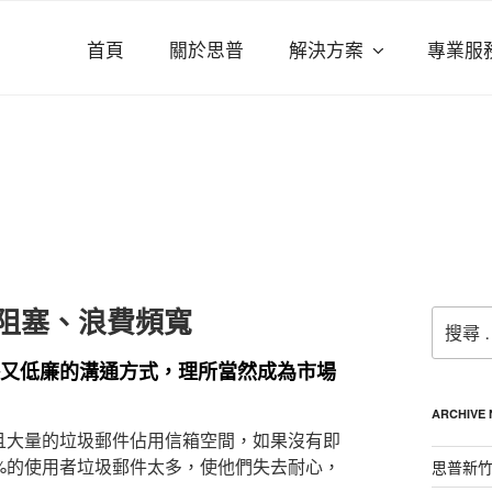
首頁
關於思普
解決方案
專業服
阻塞、浪費頻寬
搜
尋：
又低廉的溝通方式，理所當然成為市場
ARCHIVE
且大量的垃圾郵件佔用信箱空間，如果沒有即
%的使用者垃圾郵件太多，使他們失去耐心，
思普新竹