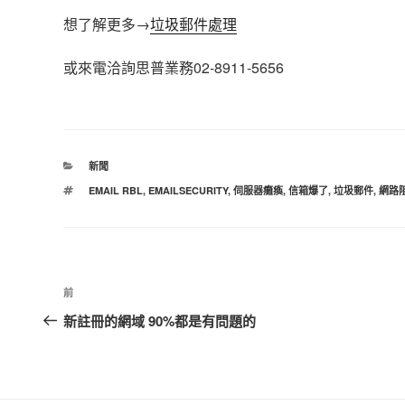
想了解更多→
垃圾郵件處理
或來電洽詢思普業務02-8911-5656
分
新聞
類
標
EMAIL RBL
,
EMAILSECURITY
,
伺服器癱瘓
,
信箱爆了
,
垃圾郵件
,
網路
籤
文
上
前
章
一
新註冊的網域 90%都是有問題的
篇
導
文
覽
章