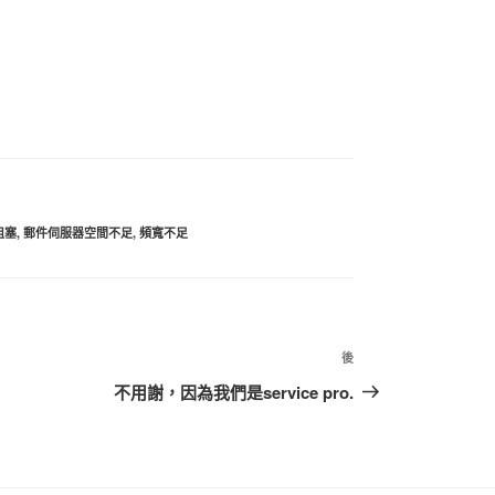
阻塞
,
郵件伺服器空間不足
,
頻寬不足
後
下
篇
不用謝，因為我們是service pro.
文
章